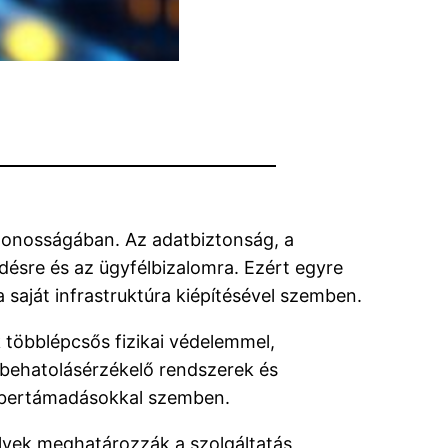
lytonosságában. Az adatbiztonság, a
désre és az ügyfélbizalomra. Ezért egyre
 saját infrastruktúra kiépítésével szemben.
 többlépcsős fizikai védelemmel,
, behatolásérzékelő rendszerek és
 kibertámadásokkal szemben.
lyek meghatározzák a szolgáltatás