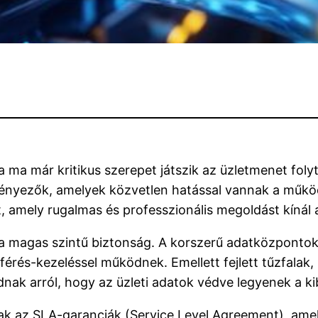
ája ma már kritikus szerepet játszik az üzletmenet fo
n tényezők, amelyek közvetlen hatással vannak a műkö
, amely rugalmas és professzionális megoldást kínál a
 a magas szintű biztonság. A korszerű adatközpontok
érés-kezeléssel működnek. Emellett fejlett tűzfalak
dnak arról, hogy az üzleti adatok védve legyenek a
ak az SLA-garanciák (Service Level Agreement), ame