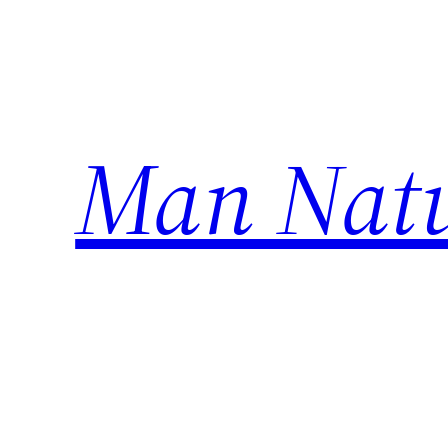
Ugrás
a
tartalomhoz
Man Natu