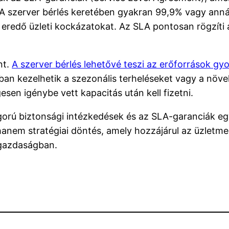
t. A szerver bérlés keretében gyakran 99,9% vagy ann
l eredő üzleti kockázatokat. Az SLA pontosan rögzíti
nt.
A szerver bérlés lehetővé teszi az erőforrások gy
abban kezelhetik a szezonális terheléseket vagy a nö
en igénybe vett kapacitás után kell fizetni.
igorú biztonsági intézkedések és az SLA-garanciák egy
anem stratégiai döntés, amely hozzájárul az üzletm
 gazdaságban.