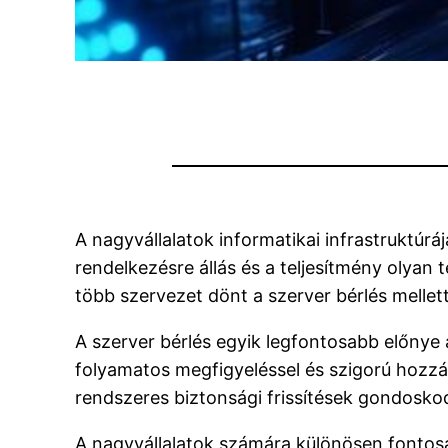
A nagyvállalatok informatikai infrastruktúr
rendelkezésre állás és a teljesítmény olya
több szervezet dönt a szerver bérlés mellett
A szerver bérlés egyik legfontosabb előnye
folyamatos megfigyeléssel és szigorú hozzáf
rendszeres biztonsági frissítések gondosko
A nagyvállalatok számára különösen fontos