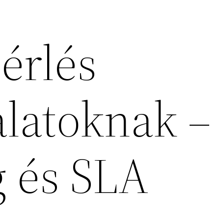
érlés
alatoknak –
g és SLA