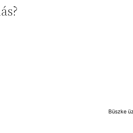
lás?
Büszke ü