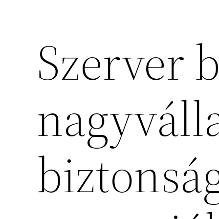
Szerver b
nagyváll
biztonsá