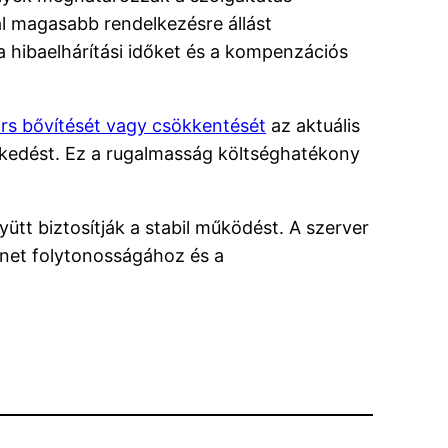
ál magasabb rendelkezésre állást
 a hibaelhárítási időket és a kompenzációs
ors bővítését vagy csökkentését
az aktuális
vekedést. Ez a rugalmasság költséghatékony
ütt biztosítják a stabil működést. A szerver
enet folytonosságához és a