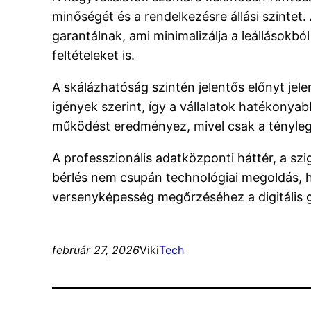
minőségét és a rendelkezésre állási szinte
garantálnak, ami minimalizálja a leállásokbó
feltételeket is.
A skálázhatóság szintén jelentős előnyt jele
igények szerint, így a vállalatok hatékony
működést eredményez, mivel csak a tényleges
A professzionális adatközponti háttér, a sz
bérlés nem csupán technológiai megoldás, h
versenyképesség megőrzéséhez a digitális
február 27, 2026
Viki
Tech