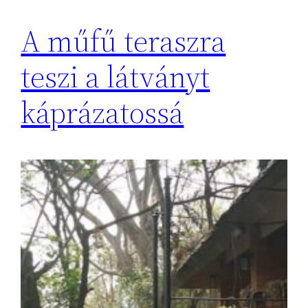
A műfű teraszra
teszi a látványt
káprázatossá