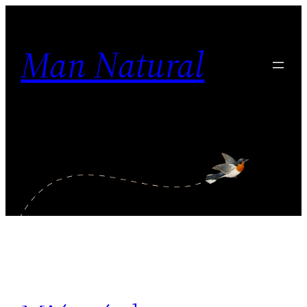
Ugrás
a
Man Natural
tartalomhoz