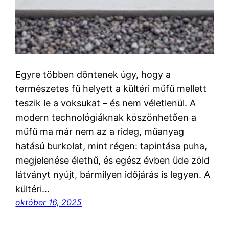
Egyre többen döntenek úgy, hogy a
természetes fű helyett a kültéri műfű mellett
teszik le a voksukat – és nem véletlenül. A
modern technológiáknak köszönhetően a
műfű ma már nem az a rideg, műanyag
hatású burkolat, mint régen: tapintása puha,
megjelenése élethű, és egész évben üde zöld
látványt nyújt, bármilyen időjárás is legyen. A
kültéri…
október 16, 2025