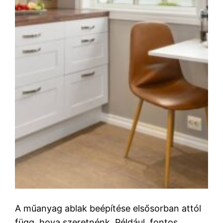
A műanyag ablak beépítése elsősorban attól
függ, hova szeretnénk. Például, fontos