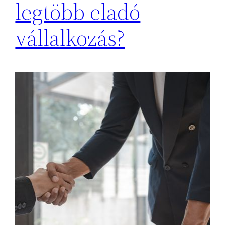
legtöbb eladó
vállalkozás?