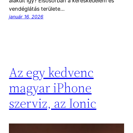
alakult így? Elsősorban a kereskedelem és
vendéglátás területe…
január 16, 2026
Az egy kedvenc
magyar iPhone
szerviz, az Ionic