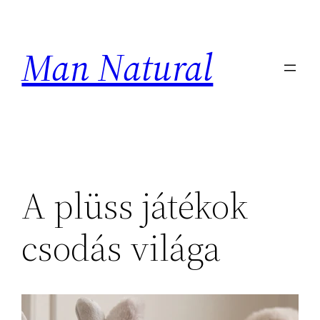
Ugrás
a
Man Natural
tartalomhoz
A plüss játékok
csodás világa