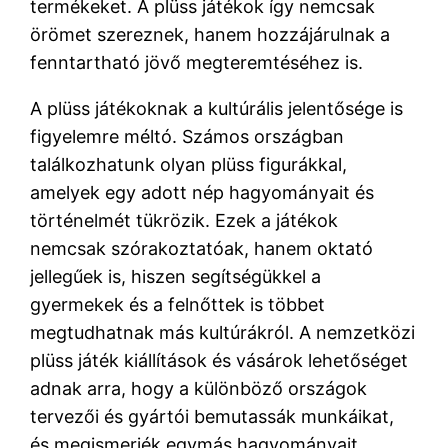
termékeket. A plüss játékok így nemcsak
örömet szereznek, hanem hozzájárulnak a
fenntartható jövő megteremtéséhez is.
A plüss játékoknak a kultúrális jelentősége is
figyelemre méltó. Számos országban
találkozhatunk olyan plüss figurákkal,
amelyek egy adott nép hagyományait és
történelmét tükrözik. Ezek a játékok
nemcsak szórakoztatóak, hanem oktató
jellegűek is, hiszen segítségükkel a
gyermekek és a felnőttek is többet
megtudhatnak más kultúrákról. A nemzetközi
plüss játék kiállítások és vásárok lehetőséget
adnak arra, hogy a különböző országok
tervezői és gyártói bemutassák munkáikat,
és megismerjék egymás hagyományait.