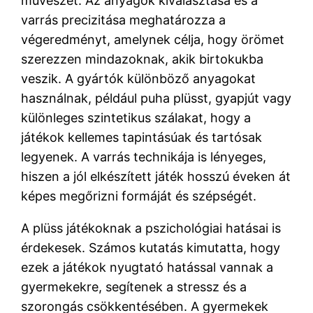
művészet. Az anyagok kiválasztása és a
varrás precizitása meghatározza a
végeredményt, amelynek célja, hogy örömet
szerezzen mindazoknak, akik birtokukba
veszik. A gyártók különböző anyagokat
használnak, például puha plüsst, gyapjút vagy
különleges szintetikus szálakat, hogy a
játékok kellemes tapintásúak és tartósak
legyenek. A varrás technikája is lényeges,
hiszen a jól elkészített játék hosszú éveken át
képes megőrizni formáját és szépségét.
A plüss játékoknak a pszichológiai hatásai is
érdekesek. Számos kutatás kimutatta, hogy
ezek a játékok nyugtató hatással vannak a
gyermekekre, segítenek a stressz és a
szorongás csökkentésében. A gyermekek