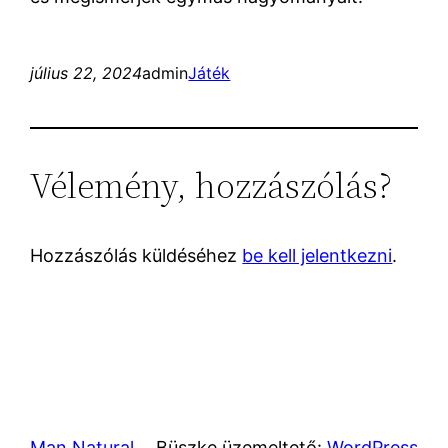
július 22, 2024
admin
Játék
Vélemény, hozzászólás?
Hozzászólás küldéséhez
be kell jelentkezni
.
Man Natural
Büszke üzemeltető:
WordPress