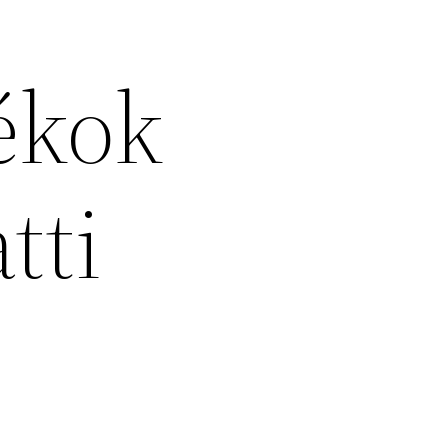
ékok
tti