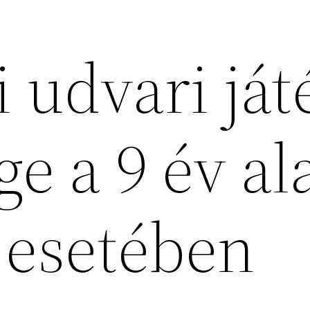
 udvari ját
e a 9 év ala
 esetében