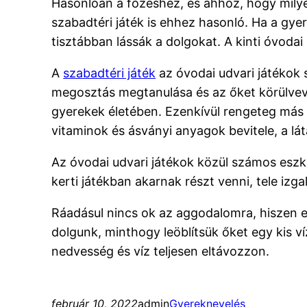
Hasonlóan a főzéshez, és ahhoz, hogy milye
szabadtéri játék is ehhez hasonló. Ha a gye
tisztábban lássák a dolgokat. A kinti óvod
A
szabadtéri játék
az óvodai udvari játékok 
megosztás megtanulása és az őket körülvevő 
gyerekek életében. Ezenkívül rengeteg más el
vitaminok és ásványi anyagok bevitele, a lát
Az óvodai udvari játékok közül számos eszk
kerti játékban akarnak részt venni, tele izg
Ráadásul nincs ok az aggodalomra, hiszen ez
dolgunk, minthogy leöblítsük őket egy kis v
nedvesség és víz teljesen eltávozzon.
február 10, 2022
admin
Gyereknevelés