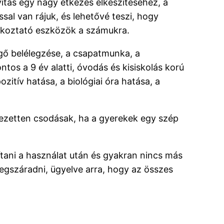
itás egy nagy étkezés elkészítéséhez, a
sal van rájuk, és lehetővé teszi, hogy
rakoztató eszközök a számukra.
egő belélegzése, a csapatmunka, a
tos a 9 év alatti, óvodás és kisiskolás korú
itív hatása, a biológiai óra hatása, a
jezetten csodásak, ha a gyerekek egy szép
ítani a használat után és gyakran nincs más
megszáradni, ügyelve arra, hogy az összes