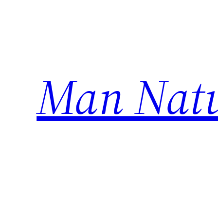
Ugrás
a
tartalomhoz
Man Natu