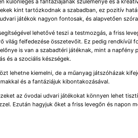
n különleges a fantáziájának szüleménye és a kreativ
rekek kint tartózkodnak a szabadban, ez pozitív hatás
ai udvari játékok nagyon fontosak, és alapvetően szó
segítségével lehetővé teszi a testmozgás, a friss lev
világ felfedezése összetevőit. Ez pedig rendkívül fon
őnye is van a szabadtéri játéknak, mint a napfény poz
ás és a szociális készségek.
özt lehetne kiemelni, de a műanyag játszóházak kife
almakkal és a fantáziájuk kibontakozásával.
eket az óvodai udvari játékokat könnyen lehet tiszt
ízzel. Ezután hagyjuk őket a friss levegőn és napon 