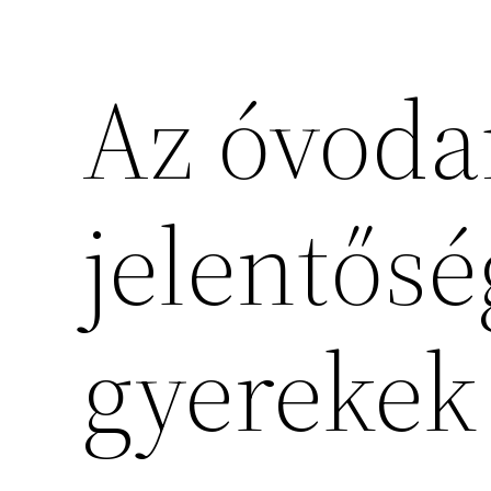
Az óvodai
jelentőség
gyerekek