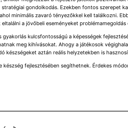
 stratégiai gondolkodás. Ezekben fontos szerepet k
ol minimális zavaró tényezőkkel kell találkozni. Eb
 eltalálni a jövőbeli eseményeket problémamegoldás é
s gyakorlás kulcsfontosságú a képességek fejlesztés
hatnak meg kihívásokat. Ahogy a játékosok végighaladn
ldó készségeket aztán reális helyzetekben is hasznosí
le készség fejlesztésében segíthetnek. Érdekes módon