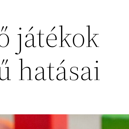
tő játékok
ű hatásai