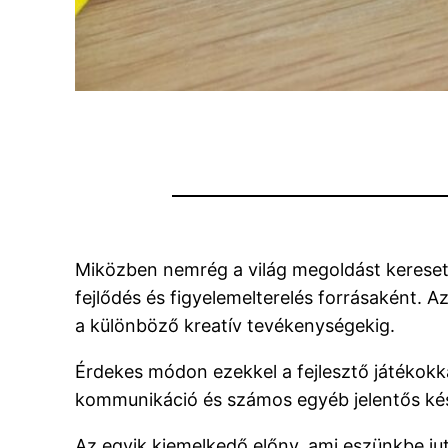
Miközben nemrég a világ megoldást keresett 
fejlődés és figyelemelterelés forrásaként. A
a különböző kreatív tevékenységekig.
Érdekes módon ezekkel a fejlesztő játékokka
kommunikáció és számos egyéb jelentős kés
Az egyik kiemelkedő előny, ami eszünkbe jut