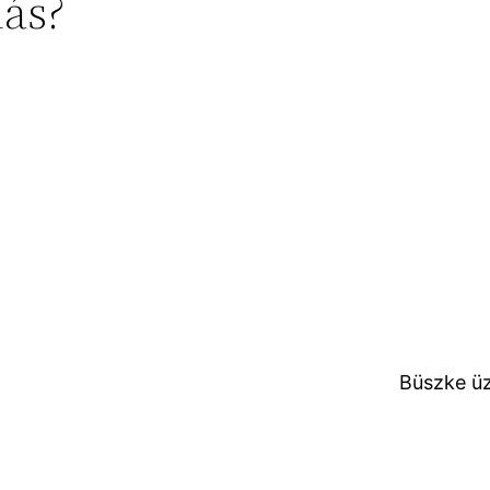
lás?
Büszke ü