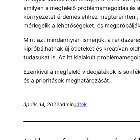
amilyen a megfelelő problémamegoldás és a
környezetet érdemes ehhez megteremteni, ah
mérlegelik a lehetőségeket, és megpróbálják
Mint azt mindannyian ismerjük, a rendszere
kipróbálhatnak új ötleteket és kreatívan old
tudásukat is. Az itt kialakult problémamego
Ezenkívül a megfelelő videojátékok is sokfé
és a prioritások meghatározását.
április 14, 2022
admin
Játék