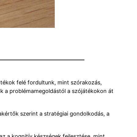
tékok felé fordultunk, mint szórakozás,
ak a problémamegoldástól a szójátékokon át
kértők szerint a stratégiai gondolkodás, a
az a kognitív készségek fejlesztése, mint