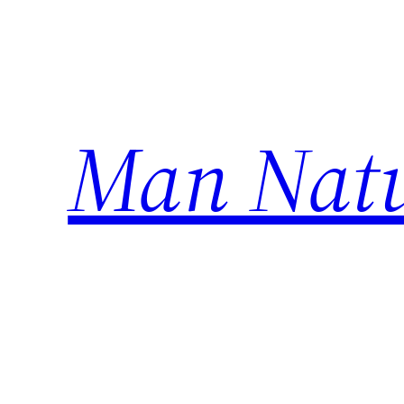
Ugrás
a
tartalomhoz
Man Natu