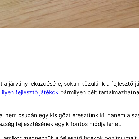
a járvány leküzdésére, sokan közülünk a fejlesztő já
z
ilyen fejlesztő játékok
bármilyen célt tartalmazhatn
l nem csupán egy kis gőzt eresztünk ki, hanem a sza
zség fejlesztésének egyik fontos módja lehet.
, amikor megnézzük a fejlesztő játékok pozitívumait 