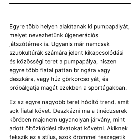
Egyre több helyen alakítanak ki pumpapályát,
melyet nevezhetünk újgenerációs
játszótérnek is. Ugyanis már nemcsak
szubkultúrák számára jelent kikapcsolódási
és közösségi teret a pumpapálya, hiszen
egyre több fiatal pattan bringára vagy
deszkára, vagy húz görkorcsolyát, és
próbálgatja magát ezekben a sportágakban.
Ez az egyre nagyobb teret hódító trend, amit
sok fiatal követ. Deszkázni ma a tinédzserek
körében majdnem ugyanolyan járvány, mint
adott öltözködési divatokat követni. Akiknek
fekszik ez a stílus, azok örömmel feszegetik