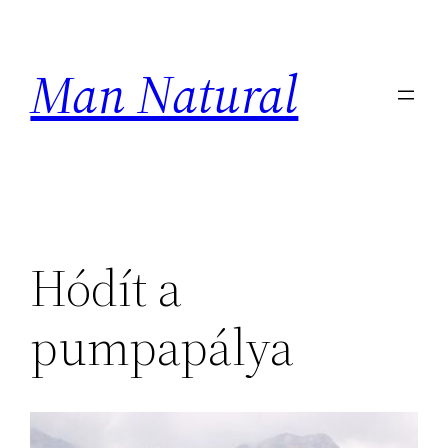
Ugrás
a
Man Natural
tartalomhoz
Hódít a
pumpapálya