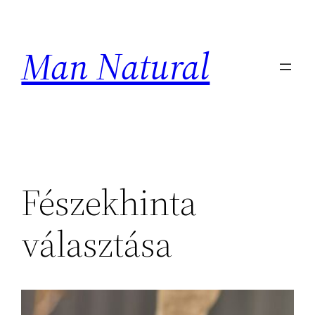
Ugrás
a
Man Natural
tartalomhoz
Fészekhinta
választása