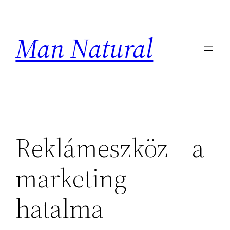
Ugrás
a
Man Natural
tartalomhoz
Reklámeszköz – a
marketing
hatalma