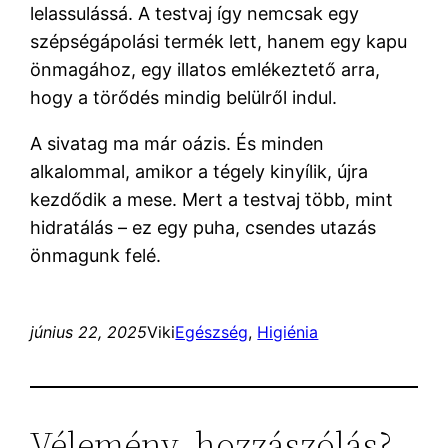
lelassulássá. A testvaj így nemcsak egy
szépségápolási termék lett, hanem egy kapu
önmagához, egy illatos emlékeztető arra,
hogy a törődés mindig belülről indul.
A sivatag ma már oázis. És minden
alkalommal, amikor a tégely kinyílik, újra
kezdődik a mese. Mert a testvaj több, mint
hidratálás – ez egy puha, csendes utazás
önmagunk felé.
június 22, 2025
Viki
Egészség
, 
Higiénia
Vélemény, hozzászólás?