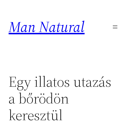
Ugrás
a
Man Natural
tartalomhoz
Egy illatos utazás
a bőrödön
keresztül